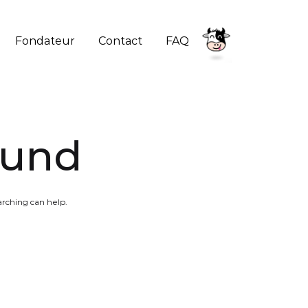
Fondateur
Contact
FAQ
Nak'ala
Onctueusement
bon
!
ound
B
P
arching can help.