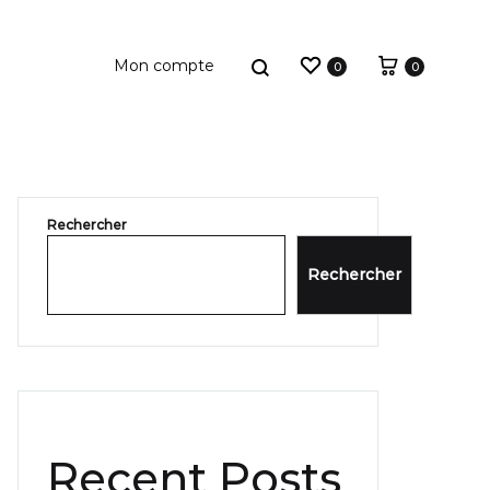
Wishlist
Cart
Search
0
0
Rechercher
outeilles
acks
Rechercher
Recent Posts