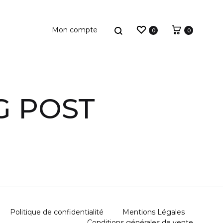
0
0
G POST
outeilles
acks
Politique de confidentialité
Mentions Légales
Conditions générales de vente