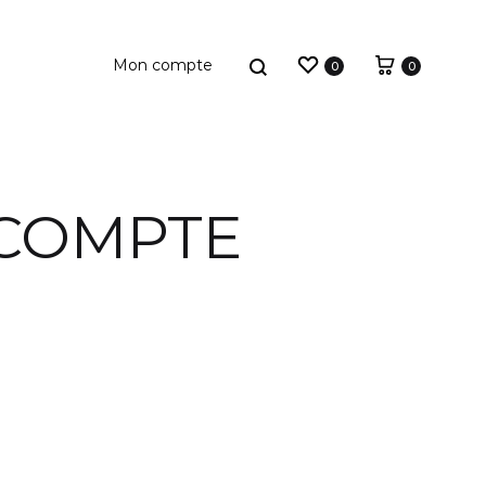
Wishlist
Cart
Search
0
0
COMPTE
outeilles
acks