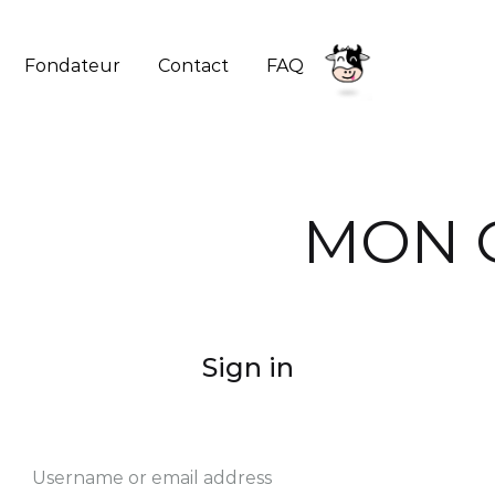
Fondateur
Contact
FAQ
Nak'ala
Onctueusement
bon
!
MON 
B
P
Sign in
Username or email address