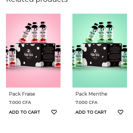
Pack Fraise
Pack Menthe
7.000
CFA
7.000
CFA
ADD
AD
ADD TO CART
ADD TO CART
TO
TO
WISHLIST
WIS